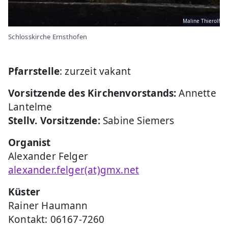
Maline Thierolf
Schlosskirche Ernsthofen
Pfarrstelle
: zurzeit vakant
Vorsitzende des Kirchenvorstands:
Annette
Lantelme
Stellv. Vorsitzende:
Sabine Siemers
Organist
Alexander Felger
alexander.felger(at)gmx.net
Küster
Rainer Haumann
Kontakt: 06167-7260