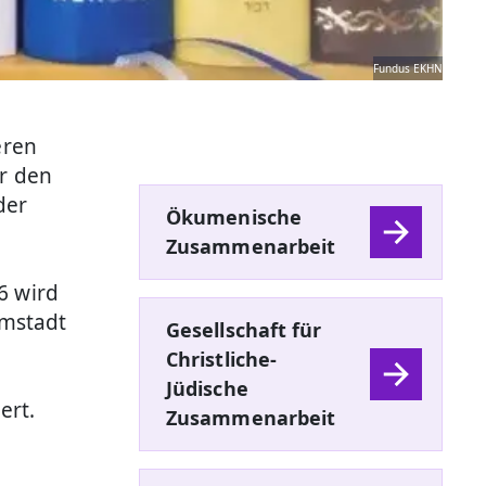
Fundus EKHN
eren
ür den
der
Ökumenische
Zusammenarbeit
6 wird
rmstadt
Gesellschaft für
Christliche-
Jüdische
ert.
Zusammenarbeit